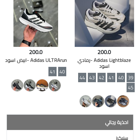
200.0
200.0
Adidas Lightblaze -رمادي
Adidas ULTRArun -ابيض اسود
اسود
41
40
44
43
42
41
40
39
45
احذية رجالي
سنيكرز