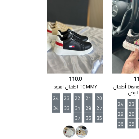
110.0
11
حذاء Disney Barbie أطفال
TOMMY اطفال اسود
ابيض
24
23
22
21
20
24
23
34
33
31
29
27
29
28
37
36
35
36
35