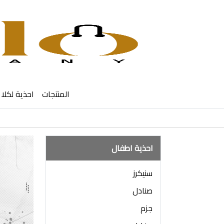
المنتجات
احذية لكلا 
احذية اطفال
سنيكرز
صنادل
جزم