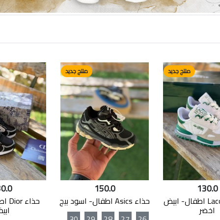
منتج جديد
منتج جديد
0.0
150.0
130.0
حذاء Lacoste اطفال- ابيض
حذاء Asics اطفال- اسود بيج
حذاء 
اخضر
ابي
30
29
28
27
26