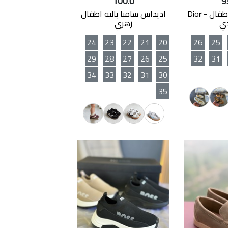
100.0
9
حذاء DIOR للاطفال - Dior
اديداس سامبا باليه اطفال
دي
زهري
24
23
22
21
20
26
25
29
28
27
26
25
32
31
34
33
32
31
30
35