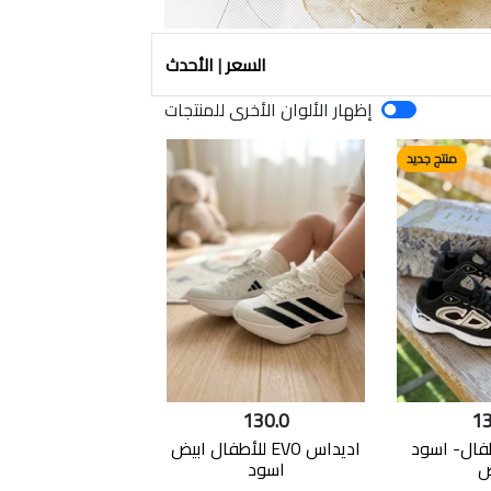
السعر
|
الأحدث
إظهار الألوان الأخرى للمنتجات
منتج جديد
130.0
13
Dior اطفال- اسود
اديداس EVO للأطفال ابيض
ض
اسود