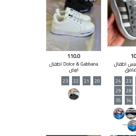
110.0
10
بس اطفال
Dolce & Gabbana اطفال
غامق
ابيض
23
22
21
20
24
23
29
28
35
34
.....