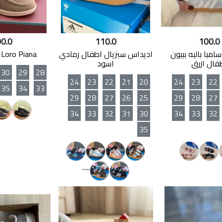
0.0
110.0
100.0
مبا باليه ببيون
اديداس سبزيال اطفال رمادي
Loro Piana اطفال بيج
فال ازرق
اسود
30
29
28
24
23
22
21
20
24
23
22
35
34
33
29
28
27
26
25
29
28
27
34
33
32
31
30
34
33
32
35
.....