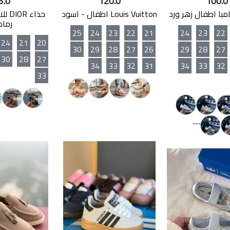
5.0
120.0
100.0
با اطفال زهر ورد
Louis Vuitton اطفال - اسود
رما
25
24
23
22
21
24
23
22
24
21
20
30
29
28
27
26
29
28
27
30
28
27
34
33
32
31
34
33
32
33
.....