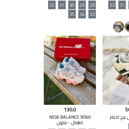
32
31
30
29
28
33
31
35
34
33
130.0
5
 بيج اخضر
NEW BALANCE 9060
اطفال - ملون