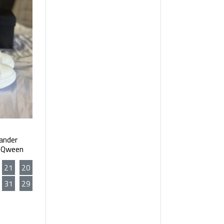
ander
MeQweenاطفال
21
20
31
29