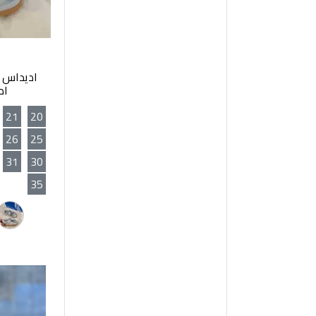
اديداس سا
اط
21
20
26
25
31
30
35