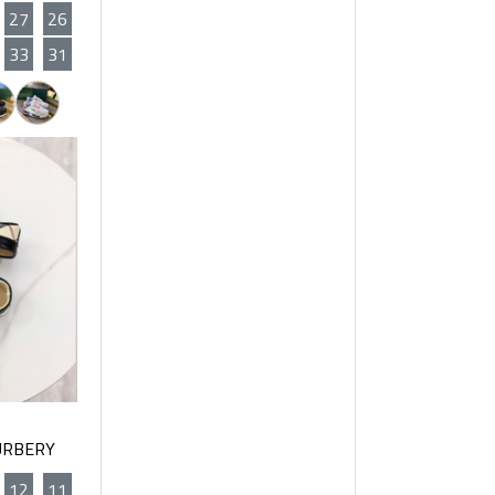
27
26
33
31
BURBERY اطفال 
12
11