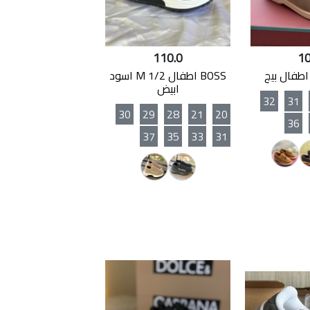
110.0
10
BOSS اطفال M 1/2 اسود
ابيض
32
31
30
29
28
21
20
36
37
35
33
31