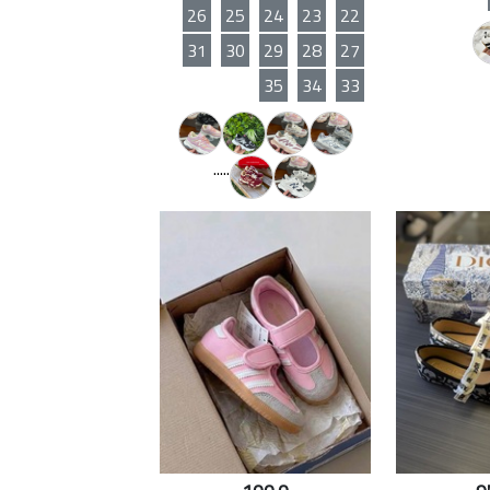
26
25
24
23
22
31
30
29
28
27
35
34
33
.....