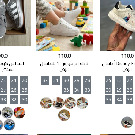
0.0
110.0
110.0
حذاء Disney Frozen أطفال -
نايك اير فورس 1 للاطفال
اديداس كوم
ابيض
ابيض
سكني 
22
21
20
32
31
30
29
28
24
23
22
27
26
25
35
34
33
30
29
28
33
32
30
35
34
33