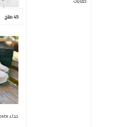
حفايات
45 منتج