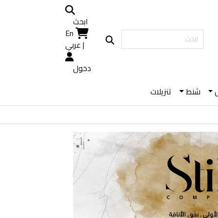
ابحث
En
|
عربي
دخول
شنط
تنزيلات