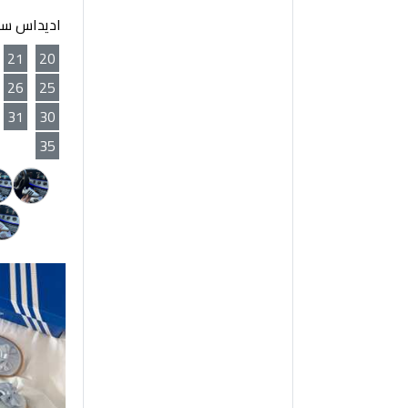
اديداس سام
21
20
26
25
31
30
35