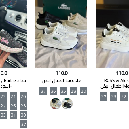
0.0
110.0
110.0
BOSS & Alex
Lacoste اطفال ابيض
 ابيض
-اسود 
37
36
35
28
20
22
21
20
27
23
22
27
26
25
33
31
30
37