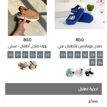
80.0
80.0
صندل نيوبالانس للأطفال-نيلي
Ugg صندل أطفال -عسلي
32
31
27
22
21
20
33
32
31
30
29
28
35
34
احذية اطفال
سنيكرز