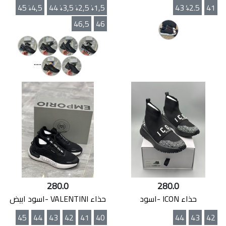
45
44,5
44
43,5
42,5
41,5
43
42.5
41
46,5
46
.....
280.0
280.0
حذاء ICON -اسود
حذاء VALENTINI -اسود ابيض
45
44
43
42
41
40
44
43
42