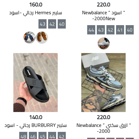
160.0
220.0
“ اسود “ Newbalance
سليبر Hermes رجالي -اسود
-2000New
43
42
40
44
43
42
41
40
140.0
220.0
“ ازرق سكني “ Newbalance
سليبر BURBURRY رجالي - اسود
-2000
48
46
45
44
42