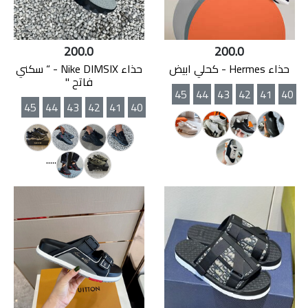
200.0
200.0
حذاء Hermes - كحلي ابيض
حذاء Nike DIMSIX - “ سكني
فاتح "
45
44
43
42
41
40
45
44
43
42
41
40
.....