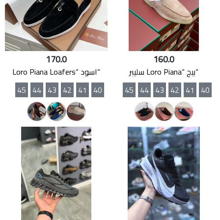
170.0
160.0
“بيج “Loro Piana سليبر
“اسود “Loro Piana Loafers
45
44
43
42
41
40
45
44
43
42
41
40