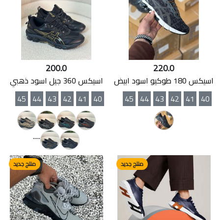
200.0
220.0
اسيكس 180 طوكيو اسود ابيض
اسيكس 360 جيل اسود ذهبي
45
44
43
42
41
40
45
44
43
42
41
40
.....
منتج جديد
منتج جديد