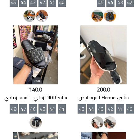
45
44
43
42
41
40
45
44
43
42
140.0
200.0
سليبر Hermes اسود ابيض
سليبر DIOR رجالي - اسود رمادي
48
47
46
45
44
41
45
44
43
42
41
40