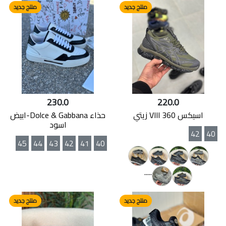
منتج جديد
منتج جديد
230.0
220.0
اسيكس 360 VIII زيتي
حذاء Dolce & Gabbana-ابيض
اسود
42
40
45
44
43
42
41
40
.....
منتج جديد
منتج جديد