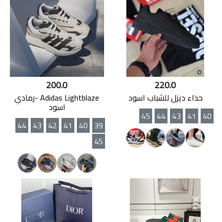
200.0
220.0
حذاء ديزل للشباب اسود
Adidas Lightblaze -رمادي
اسود
45
44
43
41
40
44
43
42
41
40
39
45