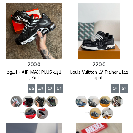
200.0
220.0
حذاء Louis Vuitton LV Trainer
نايك AIR MAX PLUS - اسود
- اسود
ابيض
44
43
42
41
45
42
.....
.....