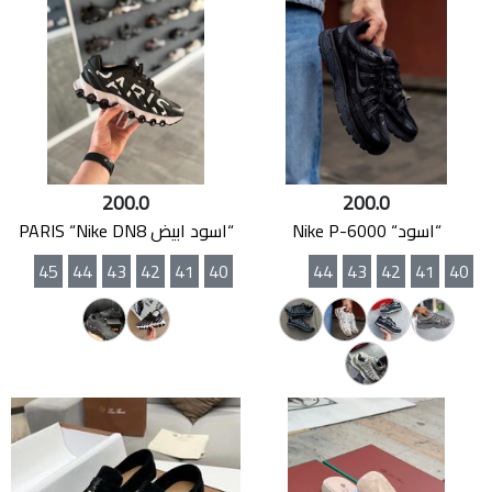
200.0
200.0
“اسود“ Nike P-6000
“اسود ابيض PARIS “Nike DN8
45
44
43
42
41
40
44
43
42
41
40