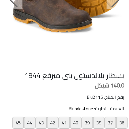
Next
Previous
بسطار بلاندستون بني مبرقع 1944
140.0
شيكل
رقم المنتج: Blu2115
العلامة التجارية:
Blundestone
45
44
43
42
41
40
39
38
37
36