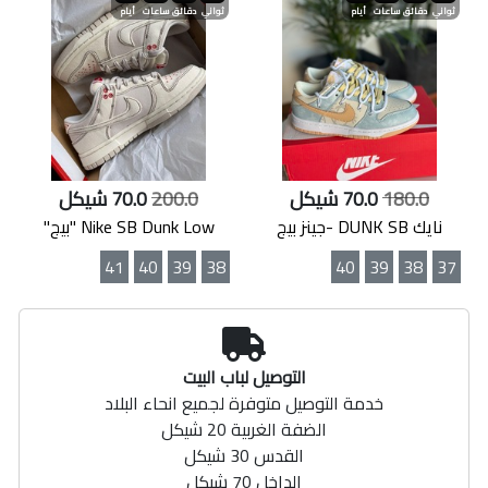
ثواني
دقائق
ساعات
أيام
ثواني
دقائق
ساعات
أيام
180.0
70.0 شيكل
200.0
70.0 شيكل
نايك DUNK SB -جينز بيج
Nike SB Dunk Low "بيج"
41
40
39
38
40
39
38
37
التوصيل لباب البيت
خدمة التوصيل متوفرة لجميع انحاء البلاد
الضفة الغربية 20 شيكل
القدس 30 شيكل
الداخل 70 شيكل