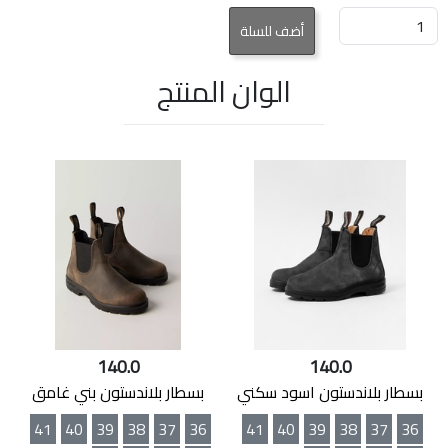
الوان المنتج
140.0
140.0
بسطار بلاندستون اسود سكني
بسطار بلاندستون بني غامق
41
40
39
38
37
36
41
40
39
38
37
36